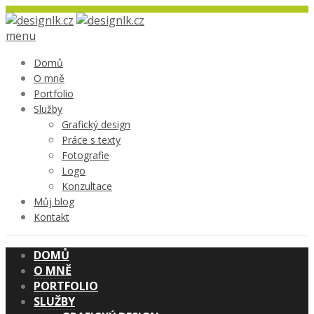
menu
Domů
O mně
Portfolio
Služby
Grafický design
Práce s texty
Fotografie
Logo
Konzultace
Můj blog
Kontakt
DOMŮ
O MNĚ
PORTFOLIO
SLUŽBY