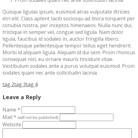
Proin sodales quam nec ante sollicitudin lacinia.
Quisque ligulas ipsum, euismod atras vulputate iltricies
etri elit. Class aptent taciti sociosqu ad litora torquent per
conubia nostra, per inceptos himenaeos. Nulla nunc dui,
tristique in semper vel, congue sed ligula. Nam dolor
ligula, faucibus id sodales in, auctor fringilla libero.
Pellentesque pellentesque tempor tellus eget hendrerit.
Morbi id aliquam ligula. Aliquam id dui sem. Proin rhoncus
consequat nisl, eu ornare mauris tincidunt vitae.
Vestibulum sodales ante a purus volutpat euismod. Proin
sodales quam nec ante sollicitudin lacinia.
tag 2
tag 3
tag 4
Leave a Reply
Name
*
Mail
*
(will not be published)
Website