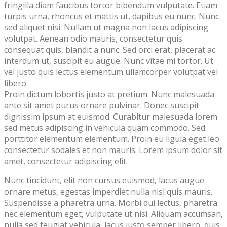
fringilla diam faucibus tortor bibendum vulputate. Etiam
turpis urna, rhoncus et mattis ut, dapibus eu nunc. Nunc
sed aliquet nisi. Nullam ut magna non lacus adipiscing
volutpat. Aenean odio mauris, consectetur quis
consequat quis, blandit a nunc. Sed orci erat, placerat ac
interdum ut, suscipit eu augue. Nunc vitae mi tortor. Ut
vel justo quis lectus elementum ullamcorper volutpat vel
libero.
Proin dictum lobortis justo at pretium. Nunc malesuada
ante sit amet purus ornare pulvinar. Donec suscipit
dignissim ipsum at euismod. Curabitur malesuada lorem
sed metus adipiscing in vehicula quam commodo. Sed
porttitor elementum elementum. Proin eu ligula eget leo
consectetur sodales et non mauris. Lorem ipsum dolor sit
amet, consectetur adipiscing elit.
Nunc tincidunt, elit non cursus euismod, lacus augue
ornare metus, egestas imperdiet nulla nisl quis mauris.
Suspendisse a pharetra urna. Morbi dui lectus, pharetra
nec elementum eget, vulputate ut nisi. Aliquam accumsan,
nulla sed feugiat vehicula, lacus justo semper libero, quis