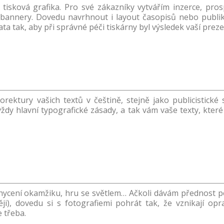
tisková grafika. Pro své zákazníky vytvářím inzerce, pros
 bannery. Dovedu navrhnout i layout časopisů nebo publik
a tak, aby při správné péči tiskárny byl výsledek vaší preze
ktury vašich textů v češtině, stejně jako publicistické 
 vždy hlavní typografické zásady, a tak vám vaše texty, kte
achycení okamžiku, hru se světlem… Ačkoli dávám přednost 
ji), dovedu si s fotografiemi pohrát tak, že vznikají op
e třeba.