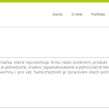
Domů
O mně
Portfolio
značka, která reprezentuje firmu nebo konkrétní produkt.
 je jednoduché, snadno zapamatovatelné a jednoznačně ident
navrhnu i pro vás. Samozřejmostí je zpracování všech pot