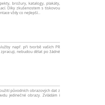
pekty, brožury, katalogy, plakáty,
ací. Díky zkušenostem s tiskovou
ntace vždy co nejlepší…
služby např. při tvorbě vašich PR
ré zpracuji, nebudou dělat po žádné
použití původních obrazových dat z
ravdu jedinečné obrazy. Zvládám i