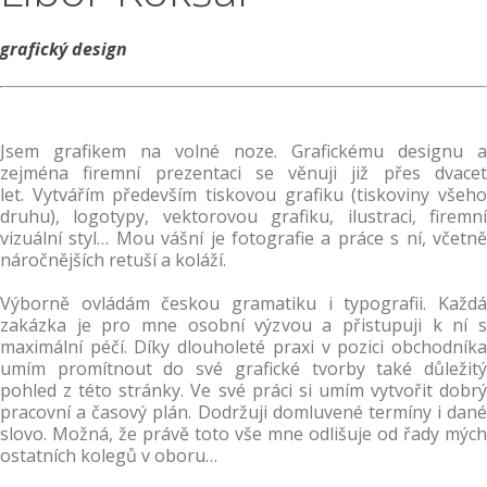
grafický design
Jsem grafikem na volné noze. Grafickému designu a
zejména firemní prezentaci se věnuji již přes dvacet
let. Vytvářím především tiskovou grafiku (tiskoviny všeho
druhu), logotypy, vektorovou grafiku, ilustraci, firemní
vizuální styl… Mou vášní je fotografie a práce s ní, včetně
náročnějších retuší a koláží.
Výborně ovládám českou gramatiku i typografii. Každá
zakázka je pro mne osobní výzvou a přistupuji k ní s
maximální péčí. Díky dlouholeté praxi v pozici obchodníka
umím promítnout do své grafické tvorby také důležitý
pohled z této stránky. Ve své práci si umím vytvořit dobrý
pracovní a časový plán. Dodržuji domluvené termíny i dané
slovo. Možná, že právě toto vše mne odlišuje od řady mých
ostatních kolegů v oboru…