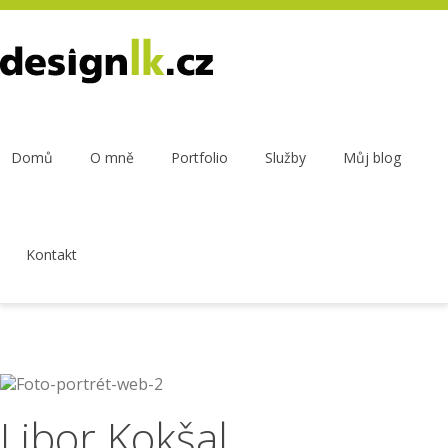
Domů
O mně
Portfolio
Služby
Můj blog
Kontakt
Libor Kokšal