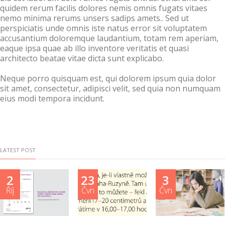
quidem rerum facilis dolores nemis omnis fugats vitaes
nemo minima rerums unsers sadips amets.. Sed ut
perspiciatis unde omnis iste natus error sit voluptatem
accusantium doloremque laudantium, totam rem aperiam,
eaque ipsa quae ab illo inventore veritatis et quasi
architecto beatae vitae dicta sunt explicabo.
Neque porro quisquam est, qui dolorem ipsum quia dolor
sit amet, consectetur, adipisci velit, sed quia non numquam
eius modi tempora incidunt.
LATEST POST
2
23
3
Říj
Čvn
Čvn