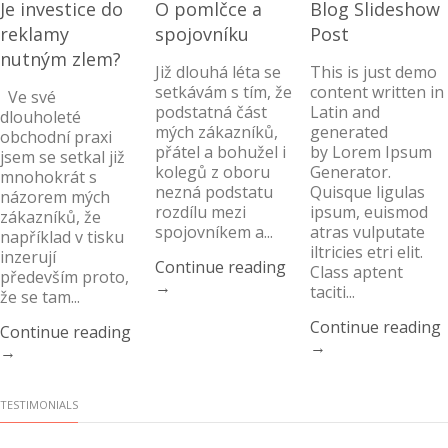
Je investice do
O pomlčce a
Blog Slideshow
reklamy
spojovníku
Post
nutným zlem?
Již dlouhá léta se
This is just demo
setkávám s tím, že
content written in
Ve své
podstatná část
Latin and
dlouholeté
mých zákazníků,
generated
obchodní praxi
přátel a bohužel i
by Lorem Ipsum
jsem se setkal již
kolegů z oboru
Generator.
mnohokrát s
nezná podstatu
Quisque ligulas
názorem mých
rozdílu mezi
ipsum, euismod
zákazníků, že
spojovníkem a...
atras vulputate
například v tisku
iltricies etri elit.
inzerují
Continue reading
Class aptent
především proto,
→
taciti...
že se tam...
Continue reading
Continue reading
→
→
TESTIMONIALS