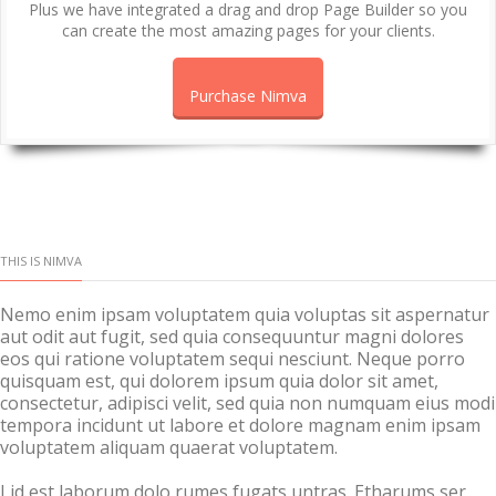
Plus we have integrated a drag and drop Page Builder so you
can create the most amazing pages for your clients.
Purchase Nimva
THIS IS NIMVA
Nemo enim ipsam voluptatem quia voluptas sit aspernatur
aut odit aut fugit, sed quia consequuntur magni dolores
eos qui ratione voluptatem sequi nesciunt. Neque porro
quisquam est, qui dolorem ipsum quia dolor sit amet,
consectetur, adipisci velit, sed quia non numquam eius modi
tempora incidunt ut labore et dolore magnam enim ipsam
voluptatem aliquam quaerat voluptatem.
Lid est laborum dolo rumes fugats untras. Etharums ser