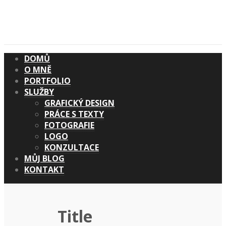
DOMŮ
O MNĚ
PORTFOLIO
SLUŽBY
GRAFICKÝ DESIGN
PRÁCE S TEXTY
FOTOGRAFIE
LOGO
KONZULTACE
MŮJ BLOG
KONTAKT
Title