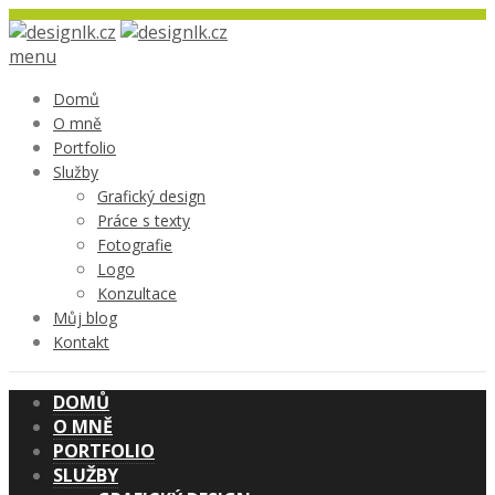
menu
Domů
O mně
Portfolio
Služby
Grafický design
Práce s texty
Fotografie
Logo
Konzultace
Můj blog
Kontakt
DOMŮ
O MNĚ
PORTFOLIO
SLUŽBY