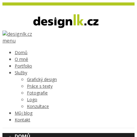
menu
Domů
O mně
Portfolio
Služby
Grafický design
Práce s texty
Fotografie
Logo
Konzultace
Můj blog
Kontakt
DOMŮ